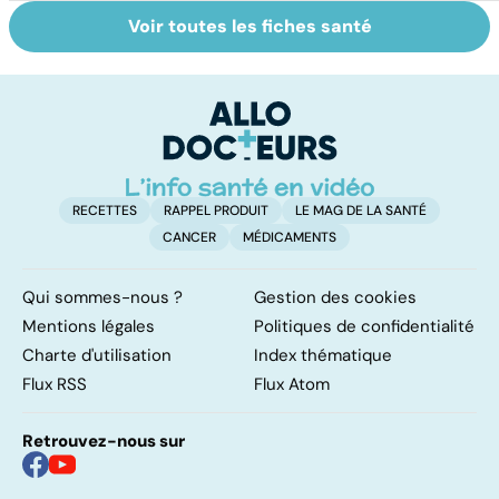
Voir toutes les fiches santé
Tout savoir sur
Inflammation des
Su
les infections
amygdales : que
le
pulmonaires
faire en cas
l'
d'angine ?
RECETTES
RAPPEL PRODUIT
LE MAG DE LA SANTÉ
CANCER
MÉDICAMENTS
Qui sommes-nous ?
Gestion des cookies
Mentions légales
Politiques de confidentialité
Charte d'utilisation
Index thématique
Flux RSS
Flux Atom
Retrouvez-nous sur