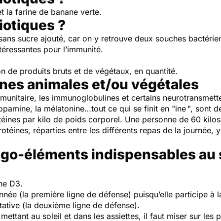
et la farine de banane verte.
iotiques ?
 sans sucre ajouté, car on y retrouve deux souches bactérie
téressantes pour l’immunité.
n de produits bruts et de végétaux, en quantité.
ines animales et/ou végétales
unitaire, les immunoglobulines et certains neurotransmette
amine, la mélatonine…tout ce qui se finit en "ine ", sont d
rotéines par kilo de poids corporel. Une personne de 60 kil
éines, réparties entre les différents repas de la journée, y
ligo-éléments indispensables au
ine D3.
innée (la première ligne de défense) puisqu’elle participe à
tative (la deuxième ligne de défense).
ettant au soleil et dans les assiettes, il faut miser sur les 