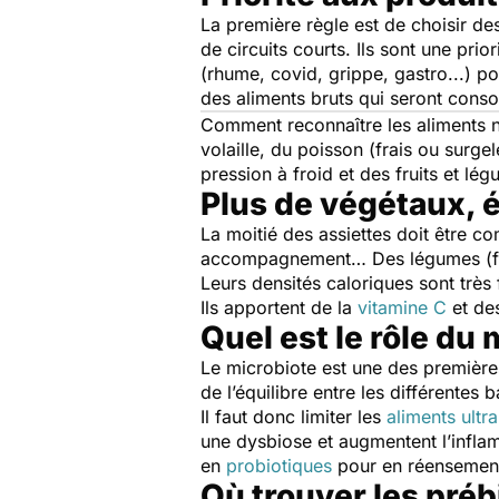
La première règle est de choisir de
de circuits courts. Ils sont une pri
(rhume, covid, grippe, gastro...) p
des aliments bruts qui seront cons
Comment reconnaître les aliments non
volaille, du poisson (frais ou surge
pression à froid et des fruits et l
Plus de végétaux, 
La moitié des assiettes doit être co
accompagnement… Des légumes (frais,
Leurs densités caloriques sont très 
Ils apportent de la
vitamine C
et des
Quel est le rôle du
Le microbiote est une des premièr
de l’équilibre entre les différentes b
Il faut donc limiter les
aliments ultr
une dysbiose et augmentent l’inflam
en
probiotiques
pour en réensemenc
Où trouver les préb