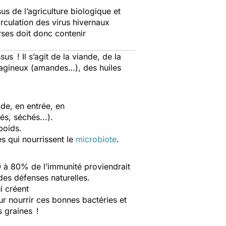
sus de l’agriculture biologique et
irculation des virus hivernaux
rses doit donc contenir
s ! Il s’agit de la viande, de la
éagineux (amandes…), des huiles
ade, en entrée, en
és, séchés...).
poids.
s qui nourrissent le
microbiote
.
 à 80% de l’immunité proviendrait
té des défenses naturelles.
i créent
ur nourrir ces bonnes bactéries et
s graines !