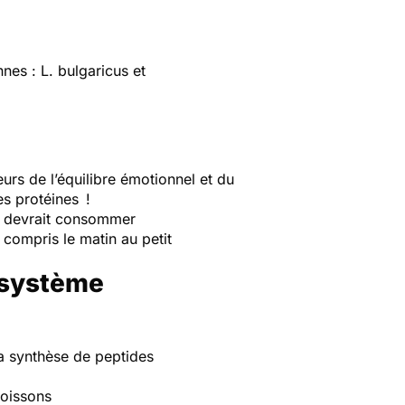
nnes :
L. bulgaricus
et
urs de l’équilibre émotionnel et du
es protéines !
os devrait consommer
 compris le matin au petit
 système
 la synthèse de peptides
poissons