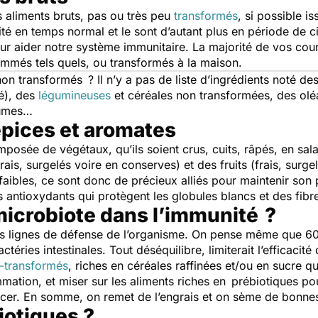
s aliments bruts, pas ou très peu
transformés
, si possible is
orité en temps normal et le sont d’autant plus en période de c
our aider notre système immunitaire. La majorité de vos cou
ommés tels quels, ou transformés à la maison.
 transformés ? Il n’y a pas de liste d’ingrédients noté dessu
lé), des
légumineuses
et céréales non transformées, des ol
égumes…
épices et aromates
mposée de végétaux, qu’ils soient crus, cuits, râpés, en sal
 surgelés voire en conserves) et des fruits (frais, surgel
faibles, ce sont donc de précieux alliés pour maintenir son 
 antioxydants qui protègent les globules blancs et des fibre
 microbiote dans l’immunité ?
es lignes de défense de l’organisme. On pense même que 60
actéries intestinales. Tout déséquilibre, limiterait l’efficaci
a-transformés
, riches en céréales raffinées et/ou en sucre qu
mation, et miser sur les aliments riches en prébiotiques po
er. En somme, on remet de l’engrais et on sème de bonne
iotiques ?