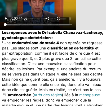
Les réponses avec le Dr Isabella Chanavaz-Lacheray,
gynécologue obstétricien :
"Une
endométriose
de stade 4
non opérée ne régresse
pas. Les stades sont une
classification de fertilité
et
par extrapolation, comme il est facile de dire que 4 est
plus grave que 3, et 3 plus grave que 2, on utilise cette
classification. C'est une mauvaise classification pour
décrire les lésions. Par exemple, une atteinte du rectum
ne se verra pas dans un stade 4, elle ne sera pas décrite.
Mais non ça ne guérit pas, ça s'améliore. Il y a toujours
cette idée que comme elle enceinte, donc elle va mieux
donc elle est guérie. Mais en réalité, ce n'est pas le cas.
"L'
aménorrhée
(
arrêt des règles
) liée à la
ménopause
va empêcher les règles, donc va empêcher que la
maladie évolue et une partie des lésions vont s'atrophier.