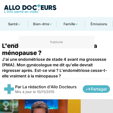
Santé
Bien-être
Famille
Émissions
L'endométriose cesse-t-elle à la
Accueil
Santé
ménopause ?
J'ai une endométriose de stade 4 avant ma grossesse
(PMA). Mon gynécologue me dit qu'elle devrait
régresser après. Est-ce vrai ? L'endométriose cesse-t-
elle vraiment à la ménopause ?
Par
La rédaction d'Allo Docteurs
Partager
Mis à jour le
10/11/2015