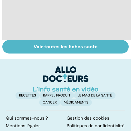
Voir toutes les fiches santé
Tout savoir sur
Inflammation des
Su
les infections
amygdales : que
le
pulmonaires
faire en cas
l'
d'angine ?
RECETTES
RAPPEL PRODUIT
LE MAG DE LA SANTÉ
CANCER
MÉDICAMENTS
Qui sommes-nous ?
Gestion des cookies
Mentions légales
Politiques de confidentialité