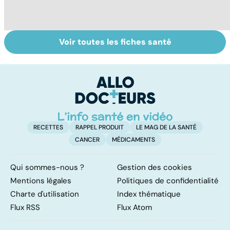
Voir toutes les fiches santé
Suicide : prévenir
Un rhume, ça se
L
le passage à
soigne ?
ca
l'acte
f
sc
RECETTES
RAPPEL PRODUIT
LE MAG DE LA SANTÉ
CANCER
MÉDICAMENTS
Qui sommes-nous ?
Gestion des cookies
Mentions légales
Politiques de confidentialité
Charte d'utilisation
Index thématique
Flux RSS
Flux Atom