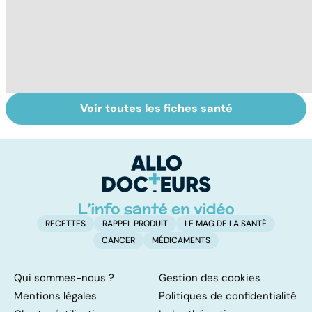
Voir toutes les fiches santé
Comment tenir
BPCO, la
L
ses bonnes
bronchite du
q
résolutions
fumeur
v
a
!
RECETTES
RAPPEL PRODUIT
LE MAG DE LA SANTÉ
CANCER
MÉDICAMENTS
Qui sommes-nous ?
Gestion des cookies
Mentions légales
Politiques de confidentialité