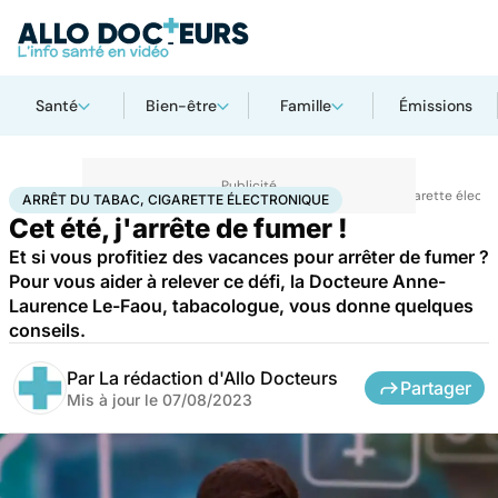
Santé
Bien-être
Famille
Émissions
Accueil
Santé
Maladies
Drogues et addictions
Arrêt du tabac, cigarette élect
ARRÊT DU TABAC, CIGARETTE ÉLECTRONIQUE
Cet été, j'arrête de fumer !
Et si vous profitiez des vacances pour arrêter de fumer ?
Pour vous aider à relever ce défi, la Docteure Anne-
Laurence Le-Faou, tabacologue, vous donne quelques
conseils.
Par
La rédaction d'Allo Docteurs
Partager
Mis à jour le
07/08/2023