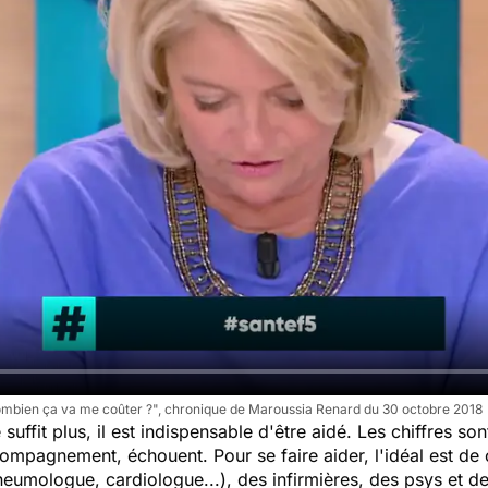
 combien ça va me coûter ?", chronique de Maroussia Renard du 30 octobre 2018
e suffit plus, il est indispensable d'être aidé. Les chiffres 
compagnement, échouent. Pour se faire aider, l'idéal est de 
pneumologue, cardiologue...), des infirmières, des psys et 