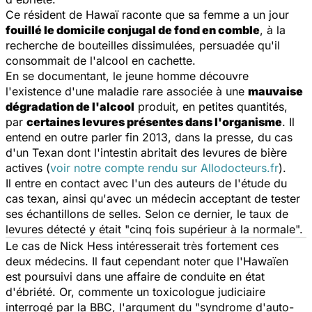
Ce résident de Hawaï raconte que sa femme a un jour
fouillé le domicile conjugal de fond en comble
, à la
recherche de bouteilles dissimulées, persuadée qu'il
consommait de l'alcool en cachette.
En se documentant, le jeune homme découvre
l'existence d'une maladie rare associée à une
mauvaise
dégradation de l'alcool
produit, en petites quantités,
par
certaines levures présentes dans l'organisme
. Il
entend en outre parler fin 2013, dans la presse, du cas
d'un Texan dont l'intestin abritait des levures de bière
actives (
voir notre compte rendu sur
Allodocteurs.fr
).
Il entre en contact avec l'un des auteurs de l'étude du
cas texan, ainsi qu'avec un médecin acceptant de tester
ses échantillons de selles. Selon ce dernier, le taux de
levures détecté y était "cinq fois supérieur à la normale".
Le cas de Nick Hess intéresserait très fortement ces
deux médecins. Il faut cependant noter que l'Hawaïen
est poursuivi dans une affaire de conduite en état
d'ébriété. Or, commente un toxicologue judiciaire
interrogé par la BBC, l'argument du "syndrome d'auto-