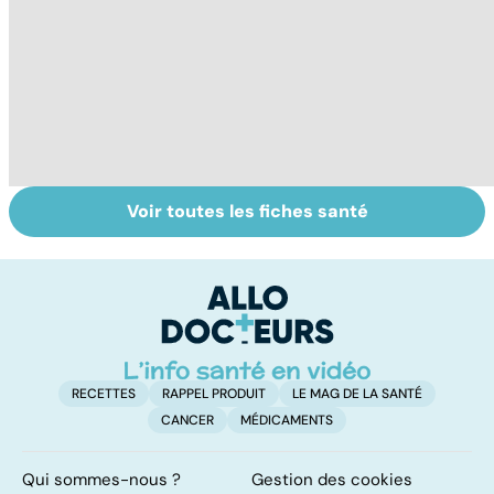
Voir toutes les fiches santé
Tout savoir sur le
Staphylocoque
M
cerveau
doré : une
c
bactérie sous
surveillance
RECETTES
RAPPEL PRODUIT
LE MAG DE LA SANTÉ
CANCER
MÉDICAMENTS
Qui sommes-nous ?
Gestion des cookies