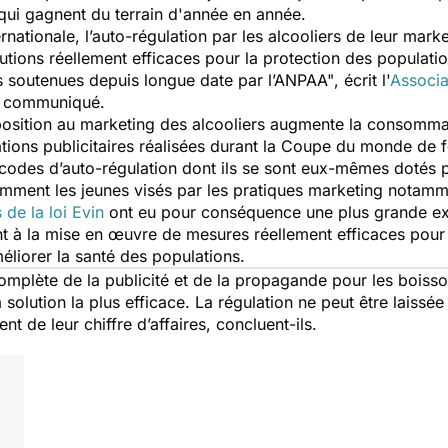
ui gagnent du terrain d'année en année.
rnationale, l’auto-régulation par les alcooliers de leur mar
utions réellement efficaces pour la protection des populati
ns soutenues depuis longue date par l’ANPAA"
, écrit l'
Associa
n communiqué.
xposition au marketing des alcooliers augmente la consommat
ations publicitaires réalisées durant la Coupe du monde de 
es codes d’auto-régulation dont ils se sont eux-mêmes doté
mment les jeunes visés par les pratiques marketing notamme
de la loi Evin
ont eu pour conséquence une plus grande ex
t à la mise en œuvre de mesures réellement efficaces pour li
méliorer la santé des populations.
 complète de la publicité et de la propagande pour les bois
 solution la plus efficace. La régulation ne peut être laiss
t de leur chiffre d’affaires, concluent-ils.