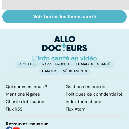
Voir toutes les fiches santé
Pré-éclampsie :
De bonnes
In
attention,
raisons pour ne
ca
grossesse à
pas ajouter son
c
risque !
grain de sel
so
RECETTES
RAPPEL PRODUIT
LE MAG DE LA SANTÉ
CANCER
MÉDICAMENTS
Qui sommes-nous ?
Gestion des cookies
Mentions légales
Politiques de confidentialité
Charte d'utilisation
Index thématique
Flux RSS
Flux Atom
Retrouvez-nous sur