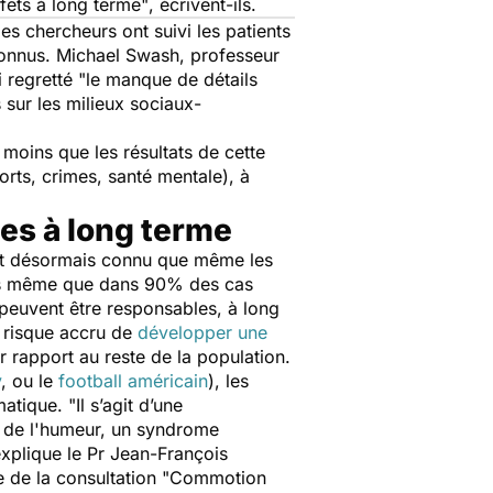
ffets à long terme"
, écrivent-ils.
 chercheurs ont suivi les patients
nconnus. Michael Swash, professeur
i regretté
"le manque de détails
 sur les milieux sociaux-
moins que les résultats de cette
ts, crimes, santé mentale), à
es à long terme
l est désormais connu que même les
ors même que dans 90% des cas
s peuvent être responsables, à long
e risque accru de
développer une
r rapport au reste de la population.
y
, ou le
football américain
), les
matique.
"Il s’agit d’une
, de l'humeur, un syndrome
explique le Pr Jean-François
e de la consultation "Commotion