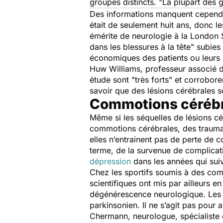
groupes distincts.
"La plupart des 
Des informations manquent cependan
était de seulement huit ans, donc l
émérite de neurologie à la London S
dans les blessures à la tête"
subies 
économiques des patients ou leurs 
Huw Williams, professeur associé de
étude sont
"très forts"
et corrobore
savoir que des lésions cérébrales 
Commotions cérébr
Même si les séquelles de lésions cé
commotions cérébrales, des trauma
elles n’entrainent pas de perte de c
terme, de la survenue de complicat
dépression
dans les années qui suiv
Chez les sportifs soumis à des co
scientifiques ont mis
par ailleurs
en 
dégénérescence neurologique. Les 
parkinsonien. Il ne s’agit pas pour 
Chermann, neurologue, spécialiste 