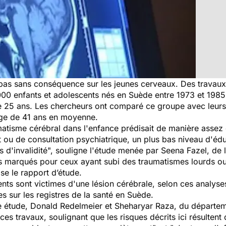
pas sans conséquence sur les jeunes cerveaux. Des travaux
00 enfants et adolescents nés en Suède entre 1973 et 1985
e 25 ans. Les chercheurs ont comparé ce groupe avec leurs 
l'âge de 41 ans en moyenne.
tisme cérébral dans l'enfance prédisait de manière assez c
 ou de consultation psychiatrique, un plus bas niveau d'édu
 d'invalidité",
souligne l'étude menée par Seena Fazel, de 
lus marqués pour ceux ayant subi des traumatismes lourds ou
ise le rapport d’étude.
nts sont victimes d'une lésion cérébrale, selon ces analyse
s sur les registres de la santé en Suède.
e étude, Donald Redelmeier et Sheharyar Raza, du départem
 ces travaux, soulignant que les risques décrits ici résulte