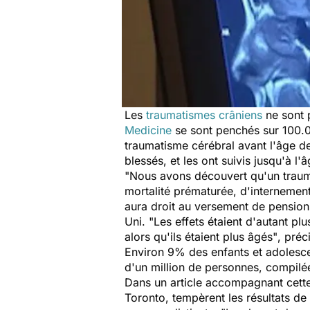
Les
traumatismes crâniens
ne sont 
Medicine
se sont penchés sur 100.0
traumatisme cérébral avant l'âge d
blessés, et les ont suivis jusqu'à 
"Nous avons découvert qu'un trauma
mortalité prématurée, d'internement
aura droit au versement de pensions
Uni.
"Les effets étaient d'autant p
alors qu'ils étaient plus âgés"
, préc
Environ 9% des enfants et adolesce
d'un million de personnes, compilée
Dans un article accompagnant cett
Toronto, tempèrent les résultats de