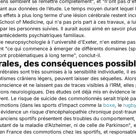
gens semblent se remettre complètement
", et
"n'ont pas d'e
t aux données de l’étude. Le temps moyen durant lequel les
es effets à plus long terme d'une lésion cérébrale restent i
chool of Medicine, qui n'a pas pris part à ces travaux, a lu
par les personnes suivies. Il aurait aussi aimé en savoir plus
antécédents psychiatriques familiaux.
 neuropsychologie à l'université d'Exeter, n'en estime pas 
nt "
ce qui commence à émerger de différents domaines (spor
sont problématiques à long terme
", conclut-il.
ales, des conséquences possibl
rébrales sont très soumises à la sensibilité individuelle, i
tismes crâniens légers, peuvent laisser des séquelles. Al
onscience et ne laissent pas de traces visibles à l’IRM, elle
ions neurologiques. Des études ont déjà mis en évidence l
ent. Le risque de suicide des commotionnés serait triplé pa
mmotions (dans les sports d’impact comme la
boxe
, le
rugb
évidence un risque d’encéphalopathie chronique post-trau
anciens sportifs présentent des troubles du comportement
autant de la maladie d’Alzheimer, ni de celle de Parkinson"
, 
en France des commotions chez les sportifs, et responsabl