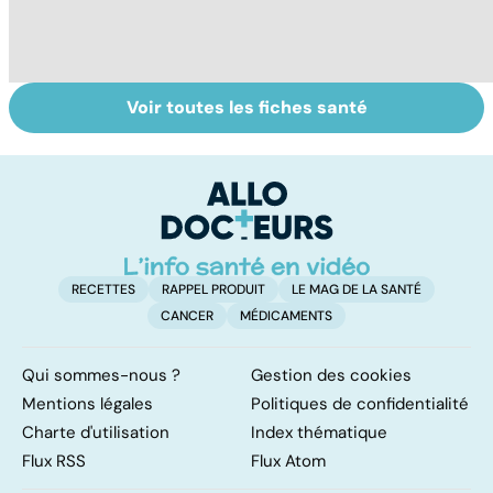
Voir toutes les fiches santé
Suicide : prévenir
Post-partum : un
L
le passage à
bouleversement
a
l'acte
après la
p
naissance
RECETTES
RAPPEL PRODUIT
LE MAG DE LA SANTÉ
CANCER
MÉDICAMENTS
Qui sommes-nous ?
Gestion des cookies
Mentions légales
Politiques de confidentialité
Charte d'utilisation
Index thématique
Flux RSS
Flux Atom