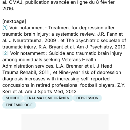
al.
CMAJ
, publication avancée en ligne du 8 février
2016.
[nextpage]
[1]
Voir notamment :
Treatment for depression after
traumatic brain injury: a systematic review.
J.R. Fann et
al.
J Neurotrauma,
2009 ; et
The psychiatric sequelae of
traumatic injury.
R.A. Bryant et al.
Am J Psychiatry,
2010.
[2]
Voir notamment : Suicide and traumatic brain injury
among individuals seeking Veterans Health
Administration services. L.A. Brenner et al.
J Head
Trauma Rehabil,
2011 ; et
Nine-year risk of depression
diagnosis increases with increasing self-reported
concussions in retired professional football players.
Z.Y.
Kerr et al.
Am J Sports Med,
2012
SUICIDE
TRAUMATISME CRÂNIEN
DÉPRESSION
EPIDÉMIOLOGIE