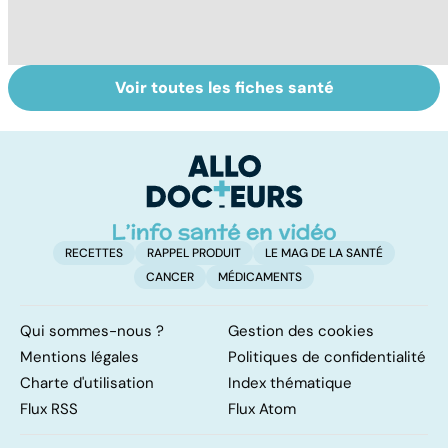
Voir toutes les fiches santé
Comment
Accident
Bu
maîtriser le
vasculaire
l
bégaiement ?
cérébral : l'enfant
p
également
touché
RECETTES
RAPPEL PRODUIT
LE MAG DE LA SANTÉ
CANCER
MÉDICAMENTS
Qui sommes-nous ?
Gestion des cookies
Mentions légales
Politiques de confidentialité
Charte d'utilisation
Index thématique
Flux RSS
Flux Atom