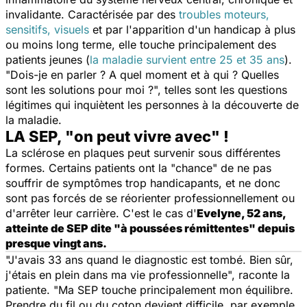
invalidante. Caractérisée par des
troubles moteurs,
sensitifs, visuels
et par l'apparition d'un handicap à plus
ou moins long terme, elle touche principalement des
patients jeunes (
la maladie survient entre 25 et 35 ans
).
"Dois-je en parler ? A quel moment et à qui ? Quelles
sont les solutions pour moi ?", telles sont les questions
légitimes qui inquiètent les personnes à la découverte de
la maladie.
LA SEP, "on peut vivre avec" !
La sclérose en plaques peut survenir sous différentes
formes. Certains patients ont la "chance" de ne pas
souffrir de symptômes trop handicapants, et ne donc
sont pas forcés de se réorienter professionnellement ou
d'arrêter leur carrière. C'est le cas d'
Evelyne, 52 ans,
atteinte de SEP dite "à poussées rémittentes" depuis
presque vingt ans.
"J'avais 33 ans quand le diagnostic est tombé. Bien sûr,
j'étais en plein dans ma vie professionnelle", raconte la
patiente. "Ma SEP touche principalement mon équilibre.
Prendre du fil ou du coton devient difficile, par exemple,