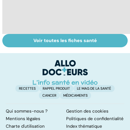
Voir toutes les fiches santé
Sclérose en
Tout savoir sur
I
plaques : tout
les infections
a
savoir sur cette
pulmonaires
fa
maladie
d'
neurologique
RECETTES
RAPPEL PRODUIT
LE MAG DE LA SANTÉ
CANCER
MÉDICAMENTS
Qui sommes-nous ?
Gestion des cookies
Mentions légales
Politiques de confidentialité
Charte d'utilisation
Index thématique