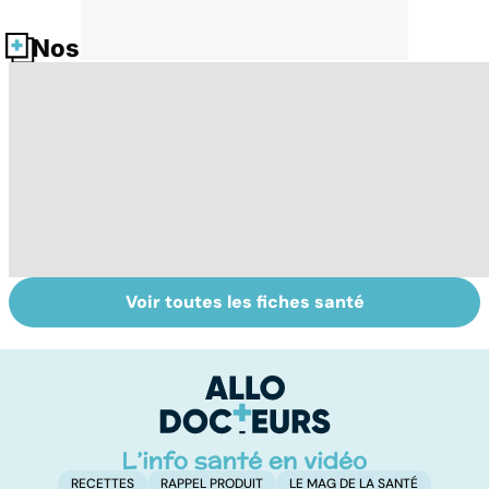
Nos fiches santé
Voir toutes les fiches santé
Tout savoir sur le
Staphylocoque
M
cerveau
doré : une
c
bactérie sous
surveillance
RECETTES
RAPPEL PRODUIT
LE MAG DE LA SANTÉ