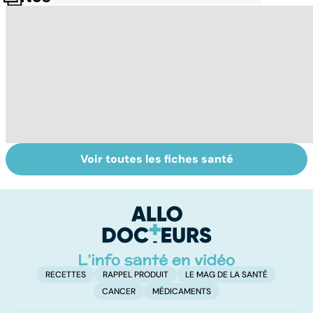
Voir toutes les fiches santé
Tout savoir sur le
Staphylocoque
Le
cerveau
doré : une
m
bactérie sous
no
surveillance
RECETTES
RAPPEL PRODUIT
LE MAG DE LA SANTÉ
CANCER
MÉDICAMENTS