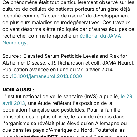
Ce phénomène était tout particulièrement observé sur les
cultures de cellules de patients porteurs d'un gène déjà
identifié comme "facteur de risque" du développement
de plusieurs maladies neurodégénératives. Ces travaux
doivent désormais être répliqués par d'autres équipes de
recherche, comme le rappelle un
éditorial du
JAMA
Neurology
.
Source :
Elevated Serum Pesticide Levels and Risk for
Alzheimer Disease.
J.R. Richardson
et coll.
JAMA Neurol
.
Publication avancée en ligne du 27 janvier 2014.
doi:
10.1001/jamaneurol.2013.6030
VOIR AUSSI :
L'
Institut national de veille sanitaire (InVS)
a publié,
le 29
avril 2013
, une étude reflétant l'exposition de la
population française aux pesticides. Pour la famille
d'insecticides la plus utilisée, le taux de résidus dans
l'organisme se révélait plus élevé qu'en Allemagne ou
que dans les pays d'Amérique du Nord. Toutefois les
taux de
résidus de DDT
apparaissaient "voisins, voire