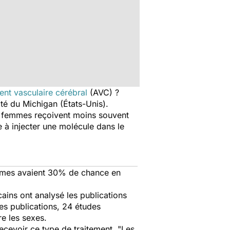
ent vasculaire cérébral
(AVC) ?
ité du Michigan (États-Unis).
es femmes reçoivent moins souvent
 à injecter une molécule dans le
emmes avaient 30% de chance en
ains ont analysé les publications
es publications, 24 études
e les sexes.
evoir ce type de traitement. "
Les