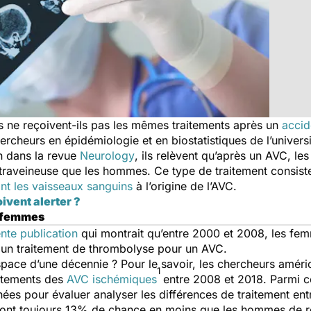
 ne reçoivent-ils pas les mêmes traitements après un
accid
ercheurs en épidémiologie et en biostatistiques de l’univers
in dans la revue
Neurology
, ils relèvent qu’après un AVC, l
traveineuse que les hommes. Ce type de traitement consiste
ant les vaisseaux sanguins
à l’origine de l’AVC.
ivent alerter ?
s femmes
nte publication
qui montrait qu’entre 2000 et 2008, les f
un traitement de thrombolyse pour un AVC.
space d’une décennie ? Pour le savoir, les chercheurs améric
1
aitements des
AVC ischémiques
entre 2008 et 2018. Parmi c
es pour évaluer analyser les différences de traitement entr
ont toujours 13% de chance en moins que les hommes de rec