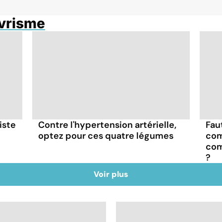
évrisme
iste
Contre l'hypertension artérielle,
Fau
optez pour ces quatre légumes
com
com
?
Voir plus