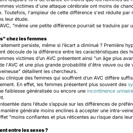
emmes victimes d'une attaque cérébrale ont moins de chanc
. Toutefois, l'ampleur de cette différence s'est réduite par
s leur étude.
’AVC, "
même une petite différence pourrait se traduire pa
.
ls" chez les femmes
raitement persiste, même si l’écart a diminué ? Première hy
ment découle de la différence entre les caractéristiques des
emmes victimes d’un AVC présentent ainsi "
un âge plus avan
de l'AVC et une plus grande probabilité d'être veuve ou de v
aveineuse
" détaillent les chercheurs.
leau clinique des femmes qui souffrent d’un AVC diffère su
aitement. En effet, les femmes présentent plus souvent des
s
 une faiblesse généralisée ou encore une
incontinence urinair
nt.
résentée dans l’étude s’appuie sur les différences de préfére
e manière générale moins enclines à accepter une intra-ve
ffet "
moins confiantes et plus réticentes au risque dans le
ent entre les sexes ?