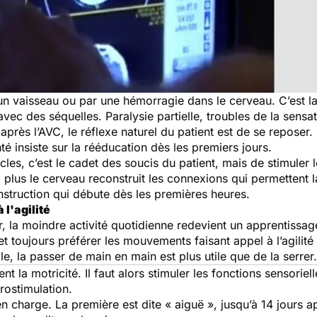
’un vaisseau ou par une hémorragie dans le cerveau. C’est 
ec des séquelles. Paralysie partielle, troubles de la sensat
après l’AVC, le réflexe naturel du patient est de se reposer. 
é insiste sur la rééducation dès les premiers jours.
scles, c’est le cadet des soucis du patient, mais de stimule
ns, plus le cerveau reconstruit les connexions qui permettent
onstruction qui débute dès les premières heures.
 l'agilité
, la moindre activité quotidienne redevient un apprentissag
 et toujours préférer les mouvements faisant appel à l’agilité
e, la passer de main en main est plus utile que de la serrer.
 la motricité. Il faut alors stimuler les fonctions sensorie
trostimulation.
en charge. La première est dite « aiguë », jusqu’à 14 jours 