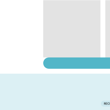
Tout savoir sur les
infections
pulmonaires
REC