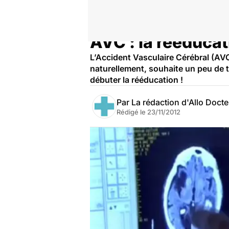
AVC : la rééducat
Accueil
Santé
L’Accident Vasculaire Cérébral (AVC
naturellement, souhaite un peu de te
débuter la rééducation !
Par
La rédaction d'Allo Doct
Rédigé le
23/11/2012