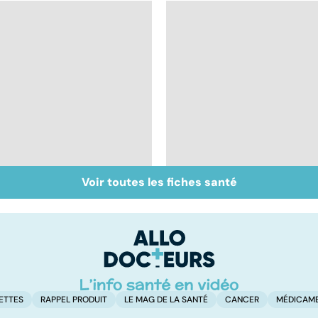
Voir toutes les fiches santé
Inflammation des
Suicide : prévenir le
amygdales : que faire
passage à l'acte
en cas d'angine ?
ETTES
RAPPEL PRODUIT
LE MAG DE LA SANTÉ
CANCER
MÉDICAM