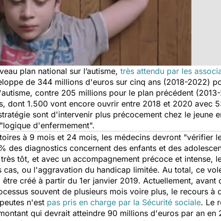
veau plan national sur l’autisme,
très attendu par les associ
oppe de 344 millions d'euros sur cinq ans (2018-2022) po
l'autisme, contre 205 millions pour le plan précédent (2013
ces, dont 1.500 vont encore ouvrir entre 2018 et 2020 avec 5
e stratégie sont d'intervenir plus précocement chez le jeune e
e "logique d'enfermement".
res à 9 mois et 24 mois, les médecins devront "vérifier le
% des diagnostics concernent des enfants et des adolescents
 très tôt, et avec un accompagnement précoce et intense, 
 cas, ou l'aggravation du handicap limitée. Au total, ce vol
 être créé à partir du 1er janvier 2019. Actuellement, avant 
rocessus souvent de plusieurs mois voire plus, le recours 
peutes n'est
pas pris en charge par la Sécurité sociale
. Le 
ontant qui devrait atteindre 90 millions d'euros par an en