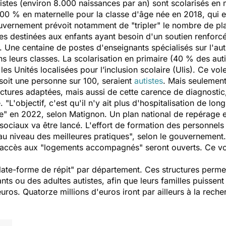
istes (environ 8.000 naissances par an) sont scolarisés en 
 100 % en maternelle pour la classe d'âge née en 2018, qui e
ouvernement prévoit notamment de "tripler" le nombre de p
s destinées aux enfants ayant besoin d'un soutien renforcé. 
. Une centaine de postes d'enseignants spécialisés sur l'au
ns leurs classes. La scolarisation en primaire (40 % des auti
es Unités localisées pour l’inclusion scolaire (Ulis). Ce vol
 soit une personne sur 100, seraient
autistes
. Mais seulement
tures adaptées, mais aussi de cette carence de diagnostic, 
. "L'objectif, c'est qu'il n'y ait plus d'hospitalisation de l
égie" en 2022, selon Matignon. Un plan national de repérage 
ociaux va être lancé. L'effort de formation des personnels s
au niveau des meilleures pratiques", selon le gouvernement
l'accès aux "logements accompagnés" seront ouverts. Ce vol
ate-forme de répit" par département. Ces structures perme
nts ou des adultes autistes, afin que leurs familles puissen
euros. Quatorze millions d'euros iront par ailleurs à la reche