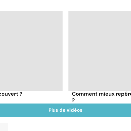
couvert ?
Comment mieux repérer 
?
Plus de vidéos