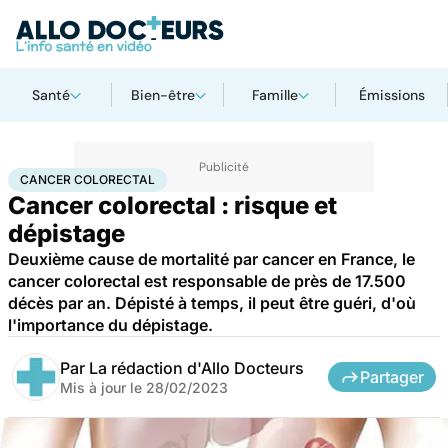
Santé
Bien-être
Famille
Émissions
Accueil
Santé
Maladies
Cancer
Cancer colorectal
CANCER COLORECTAL
Cancer colorectal : risque et
dépistage
Deuxième cause de mortalité par cancer en France, le
cancer colorectal est responsable de près de 17.500
décès par an. Dépisté à temps, il peut être guéri, d'où
l'importance du dépistage.
Par
La rédaction d'Allo Docteurs
Partager
Mis à jour le
28/02/2023