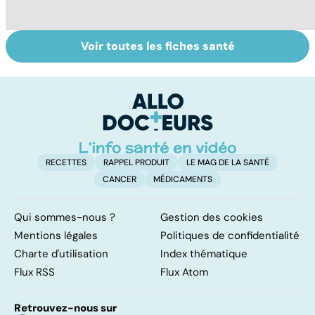
Voir toutes les fiches santé
Trisomie 21 : du
Gynéco : un suivi
Gr
dépistage à la
pour la vie
a
prise en charge
ge
RECETTES
RAPPEL PRODUIT
LE MAG DE LA SANTÉ
CANCER
MÉDICAMENTS
Qui sommes-nous ?
Gestion des cookies
Mentions légales
Politiques de confidentialité
Charte d'utilisation
Index thématique
Flux RSS
Flux Atom
Retrouvez-nous sur