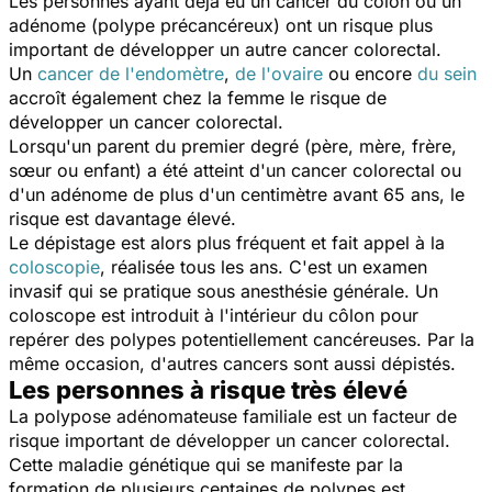
Les personnes ayant déjà eu un cancer du côlon ou un
adénome (polype précancéreux) ont un risque plus
important de développer un autre cancer colorectal.
Un
cancer de l'endomètre
,
de l'ovaire
ou encore
du sein
accroît également chez la femme le risque de
développer un cancer colorectal.
Lorsqu'un parent du premier degré (père, mère, frère,
sœur ou enfant) a été atteint d'un cancer colorectal ou
d'un adénome de plus d'un centimètre avant 65 ans, le
risque est davantage élevé.
Le dépistage est alors plus fréquent et fait appel à la
coloscopie
, réalisée tous les ans. C'est un examen
invasif qui se pratique sous anesthésie générale. Un
coloscope est introduit à l'intérieur du côlon pour
repérer des polypes potentiellement cancéreuses. Par la
même occasion, d'autres cancers sont aussi dépistés.
Les personnes à risque très élevé
La polypose adénomateuse familiale est un facteur de
risque important de développer un cancer colorectal.
Cette maladie génétique qui se manifeste par la
formation de plusieurs centaines de polypes est