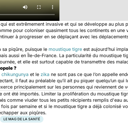
 qui est extrêmement invasive et qui se développe au plus p
omme pour coloniser quasiment tous les continents en une v
continuer à progresser en se déplaçant avec les déplacements
à sa piqûre, puisque le
moustique tigre
est aujourd’hui impl
is aussi en Île-de-France. La particularité du moustique tig
journée, et elle est surtout capable de transmettre des mal
opole ?
e
chikungunya
et le
zika
ne sont pas ce que l’on appelle end
ant, il faut au préalable qu’il ait pu piquer quelqu’un qui l
’exerce principalement sur les personnes qui reviennent de 
 ont été importés. Limiter la prolifération du moustique tig
ués comme viuder tous les petits récipients remplis d'eau a
e fois par semaine et si le moustique tigre a déjà colonisé vo
 échapper aux piqûres.
LE MAG DE LA SANTÉ