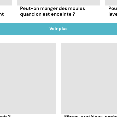
Peut-on manger des moules
Pou
nt
quand on est enceinte ?
lav
Voir plus
oir ?
Fibres, protéines, oméga