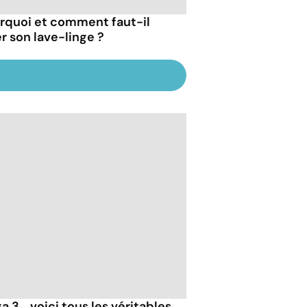
rquoi et comment faut-il
er son lave-linge ?
 3... voici tous les véritables