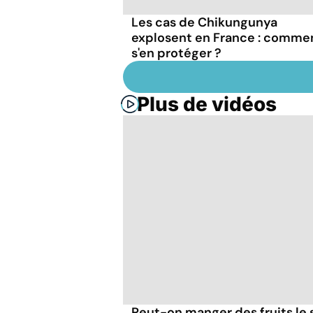
Les cas de Chikungunya
explosent en France : comme
s'en protéger ?
Plus de vidéos
Peut-on manger des fruits le s