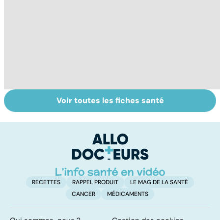
Voir toutes les fiches santé
Mal de dos : les
Le choix du
S
solutions pour
cartable et des
an
soulager un
fournitures
s
lumbago
scolaires
de
RECETTES
RAPPEL PRODUIT
LE MAG DE LA SANTÉ
CANCER
MÉDICAMENTS