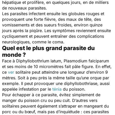
hépatique et prolifère, en quelques jours, en de milliers
de nouveaux parasites.
Les parasites infectent ensuite les globules rouges et
provoquent une forte fièvre, des maux de tête, des
vomissements et des sueurs froides, environ quinze
jours après la piqûre. Les symptômes reviennent ensuite
cycliquement et peuvent entraîner des complications
neurologiques, comme le coma.
Quel est le plus grand parasite du
monde ?
Face à
Diphyllobothrium latum
,
P
lasmodium falciparum
et ses moins de 10 micromètres fait pâle figure. En effet,
ce
ver
solitaire peut atteindre une longueur d’environ 9
mètres. Soit à peu près la même taille qu’une orque par
exemple. Il peut provoquer une diphyllobothriase, aussi
appelée infestation par le
ténia
du poisson.
Pour échapper à ce parasite, évitez simplement de
manger du poisson cru ou peu cuit. D’autres vers
solitaires peuvent également s’attraper en mangeant du
porc ou du bœuf, mais pas d’inquiétude : ces parasites