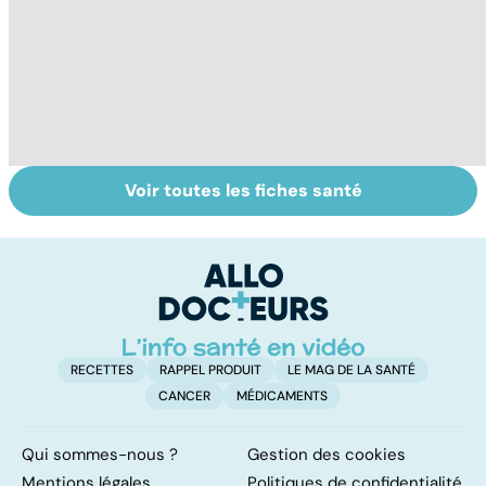
Voir toutes les fiches santé
Tout savoir sur
Acidité, brûlures,
La
nos excréments
crampes... quand
m
l'estomac fait
c
mal
RECETTES
RAPPEL PRODUIT
LE MAG DE LA SANTÉ
CANCER
MÉDICAMENTS
Qui sommes-nous ?
Gestion des cookies
Mentions légales
Politiques de confidentialité