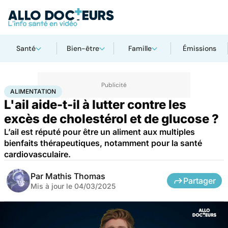
Santé
Bien-être
Famille
Émissions
Accueil
Bien-être
Nutrition
Alimentation
ALIMENTATION
L'ail aide-t-il à lutter contre les
excès de cholestérol et de glucose ?
L’ail est réputé pour être un aliment aux multiples
bienfaits thérapeutiques, notamment pour la santé
cardiovasculaire.
Par
Mathis Thomas
Partager
Mis à jour le
04/03/2025