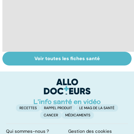
Voir toutes les fiches santé
Le magnésium,
Intestin irritable :
Al
un oligo-élément
le régime
pé
vital
FODMAP, une
solution ?
RECETTES
RAPPEL PRODUIT
LE MAG DE LA SANTÉ
CANCER
MÉDICAMENTS
Qui sommes-nous ?
Gestion des cookies