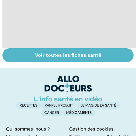
Voir toutes les fiches santé
Les agrumes et
Le magnésium,
In
leurs bienfaits
un oligo-élément
l
pour la santé
vital
F
so
RECETTES
RAPPEL PRODUIT
LE MAG DE LA SANTÉ
CANCER
MÉDICAMENTS
Qui sommes-nous ?
Gestion des cookies