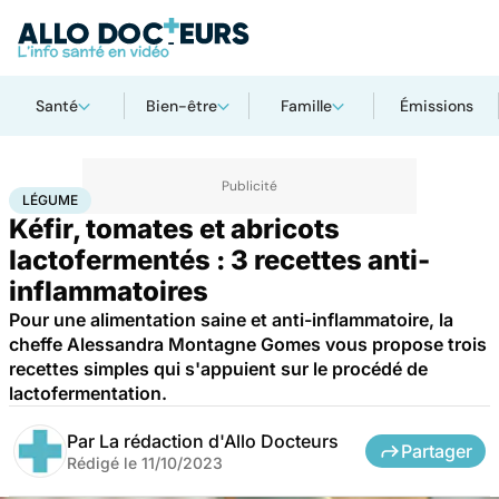
Santé
Bien-être
Famille
Émissions
Accueil
Bien-être
Nutrition
Légume
LÉGUME
Kéfir, tomates et abricots
lactofermentés : 3 recettes anti-
inflammatoires
Pour une alimentation saine et anti-inflammatoire, la
cheffe Alessandra Montagne Gomes vous propose trois
recettes simples qui s'appuient sur le procédé de
lactofermentation.
Par
La rédaction d'Allo Docteurs
Partager
Rédigé le
11/10/2023