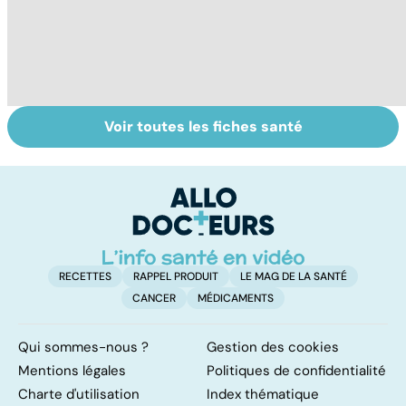
Voir toutes les fiches santé
Algie vasculaire
Acupuncture :
H
de la face : une
comment est-
es
douleur
elle pratiquée ?
m
insupportable
RECETTES
RAPPEL PRODUIT
LE MAG DE LA SANTÉ
CANCER
MÉDICAMENTS
Qui sommes-nous ?
Gestion des cookies
Mentions légales
Politiques de confidentialité
Charte d'utilisation
Index thématique