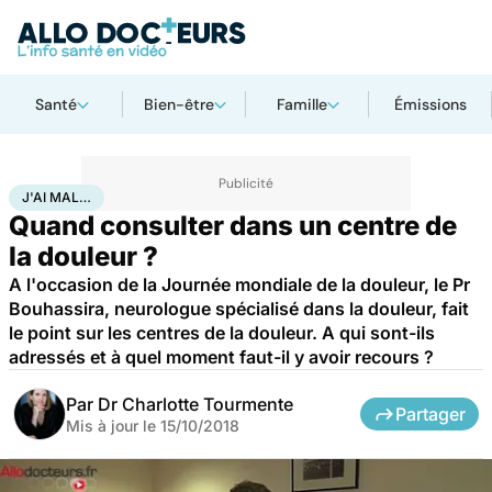
Santé
Bien-être
Famille
Émissions
Accueil
Santé
Maladies
J'ai mal…
J'AI MAL…
Quand consulter dans un centre de
la douleur ?
A l'occasion de la Journée mondiale de la douleur, le Pr
Bouhassira, neurologue spécialisé dans la douleur, fait
le point sur les centres de la douleur. A qui sont-ils
adressés et à quel moment faut-il y avoir recours ?
Par
Dr Charlotte Tourmente
Partager
Mis à jour le
15/10/2018