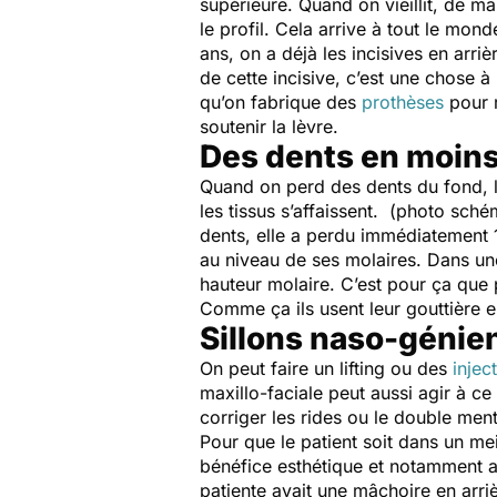
supérieure. Quand on vieillit, de ma
le profil. Cela arrive à tout le mond
ans, on a déjà les incisives en arrièr
de cette incisive, c’est une chose à
qu’on fabrique des
prothèses
pour r
soutenir la lèvre.
Des dents en moins,
​Quand on perd des dents du fond, l
les tissus s’affaissent. (photo sch
dents, elle a perdu immédiatement 10
au niveau de ses molaires. Dans une
hauteur molaire. C’est pour ça que
Comme ça ils usent leur gouttière en 
Sillons naso-génie
On peut faire un lifting ou des
injec
maxillo-faciale peut aussi agir à ce
corriger les rides ou le double men
Pour que le patient soit dans un meill
bénéfice esthétique et notamment a
patiente avait une mâchoire en arr