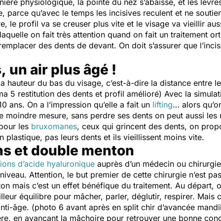
nière physiologique, la pointe du nez s’abaisse, et les lèvre
e, parce qu’avec le temps les incisives reculent et ne soutien
e, le profil va se creuser plus vite et le visage va vieillir au
 laquelle on fait très attention quand on fait un traitement 
emplacer des dents de devant. On doit s’assurer que l’incis
 un air plus âgé !
a hauteur du bas du visage, c’est-à-dire la distance entre le
éma 5 restitution des dents et profil amélioré) Avec la simu
 ans. On a l’impression qu’elle a fait un
lifting
… alors qu’o
 moindre mesure, sans perdre ses dents on peut aussi les us
 pour les
bruxomanes
, ceux qui grincent des dents, on pro
plastique, pas leurs dents et ils vieillissent moins vite.
ns et double menton
tions d’acide hyaluronique
auprès d’un médecin ou chirurgien
 niveau. Attention, le but premier de cette chirurgie n’est pa
ton mais c’est un effet bénéfique du traitement. Au départ, o
eur équilibre pour mâcher, parler, déglutir, respirer. Mais c’es
nti-âge. (photo 6 avant après en split chir d’avancée mand
ière, en avançant la mâchoire pour retrouver une bonne con