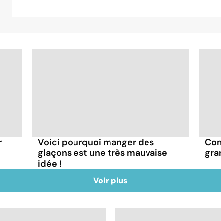
r
Voici pourquoi manger des
Com
glaçons est une très mauvaise
gra
idée !
Voir plus