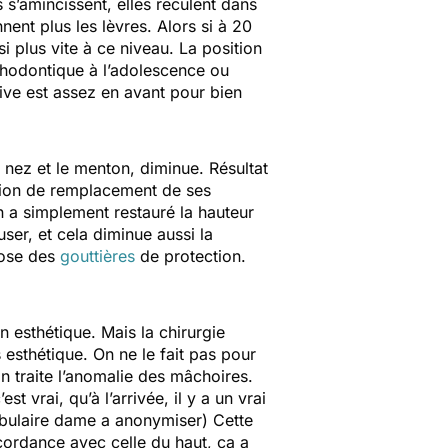
s s’amincissent, elles reculent dans
nent plus les lèvres. Alors si à 20
ssi plus vite à ce niveau. La position
orthodontique à l’adolescence ou
ive est assez en avant pour bien
 nez et le menton, diminue. Résultat
lation de remplacement de ses
n a simplement restauré la hauteur
er, et cela diminue aussi la
pose des
gouttières
de protection.
 esthétique. Mais la chirurgie
s esthétique. On ne le fait pas pour
n traite l’anomalie des mâchoires.
t vrai, qu’à l’arrivée, il y a un vrai
ibulaire dame a anonymiser) Cette
cordance avec celle du haut, ça a