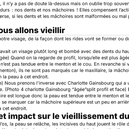
ée, il n’y a pas de doute là-dessus mais on oublie trop souve
durs : nos dents et nos mâchoires ! Elles compensent l’actio
erse, si les dents et les mâchoires sont malformées ou mal p
s allons vieillir
otre visage, de la façon dont les rides vont se former ou do
ait un visage plutôt long et bombé avec des dents du haut
gée) Quand on la regarde de profil, lorsqu’elle est plus âgé
n’est pas tendue entre le menton et le cou. En revanche si 
e menton), ils ne sont pas marqués car le maxillaire, la mâch
n la peau à cet endroit.
e) Nous prenons l'inverse avec Charlotte Gainsbourg qui a
. (Photo 4 charlotte Gainsbourg “âgée”split profil et face) E
re est longue donc la peau est tendue entre le menton et l
se marquer car la mâchoire supérieure est un peu en arrière
à cet endroit.
et impact sur le vieillissement 
l’os, la peau se relâche, les incisives du haut jouent le rôle 