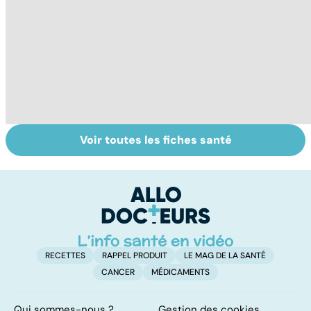
Voir toutes les fiches santé
Tout savoir sur le
Rupture
To
cerveau
d'anévrisme : un
le
accident
p
imprévisible
RECETTES
RAPPEL PRODUIT
LE MAG DE LA SANTÉ
CANCER
MÉDICAMENTS
Qui sommes-nous ?
Gestion des cookies