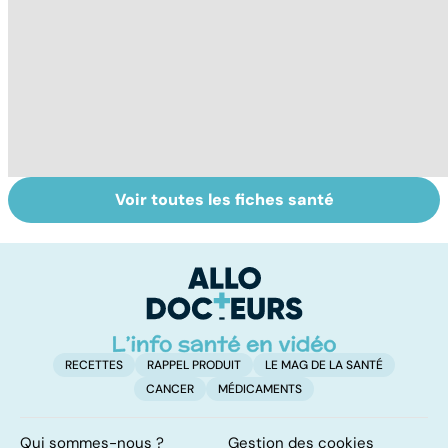
Voir toutes les fiches santé
Tout savoir sur le
Rupture
T
cerveau
d'anévrisme : un
c
accident
pe
imprévisible
RECETTES
RAPPEL PRODUIT
LE MAG DE LA SANTÉ
CANCER
MÉDICAMENTS
Qui sommes-nous ?
Gestion des cookies