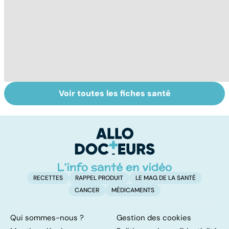
Voir toutes les fiches santé
Tout savoir sur
Inflammation des
Su
les infections
amygdales : que
le
pulmonaires
faire en cas
l'
d'angine ?
RECETTES
RAPPEL PRODUIT
LE MAG DE LA SANTÉ
CANCER
MÉDICAMENTS
Qui sommes-nous ?
Gestion des cookies