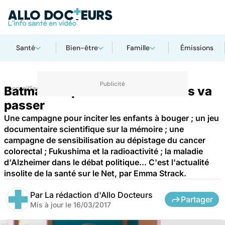
Santé
Bien-être
Famille
Émissions
Batman : la petite chauve-souris va
Accueil
Santé
passer
Une campagne pour inciter les enfants à bouger ; un jeu
documentaire scientifique sur la mémoire ; une
campagne de sensibilisation au dépistage du cancer
colorectal ; Fukushima et la radioactivité ; la maladie
d'Alzheimer dans le débat politique... C'est l'actualité
insolite de la santé sur le Net, par Emma Strack.
Par
La rédaction d'Allo Docteurs
Partager
Mis à jour le
16/03/2017