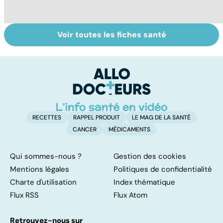
Voir toutes les fiches santé
Tout savoir sur
Inflammation des
Su
les infections
amygdales : que
le
pulmonaires
faire en cas
l'
d'angine ?
RECETTES
RAPPEL PRODUIT
LE MAG DE LA SANTÉ
CANCER
MÉDICAMENTS
Qui sommes-nous ?
Gestion des cookies
Mentions légales
Politiques de confidentialité
Charte d'utilisation
Index thématique
Flux RSS
Flux Atom
Retrouvez-nous sur