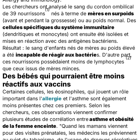
Les chercheurs ont analysé le sang du cordon ombilical
(1)
de 39 nourrissons
nés à terme de
mères en surpoids
(avant et pendant la grossesse) ou au poids normal. Des
cellules spécifiques du système immunitaire
(dendritiques et monocytes) ont ensuite été isolées et
mises en réaction avec des antigènes bactériens.
Résultat : le sang d'enfants nés de mères au poids élevé
a été
incapable de réagir aux bactérie
s. D'autre part,
(2)
ces nourrissons possédaient moins de lymphocytes
que ceux issus de mères minces.
Des bébés qui pourraient être moins
réactifs aux vaccins
Certaines cellules, les éosinophiles, qui jouent un rôle
important dans l'
allergie
et l'asthme sont également
moins présentes chez ces premiers. Selon les
chercheurs, ces observations viennent confirmer
plusieurs études de corrélation entre
asthme et obésité
de la femme enceinte
. "
Quand les mamans viennent
pour des visites prénatales, les médecins les préviennent
au sujet du tabagisme, de l'usage de drogues récréatives