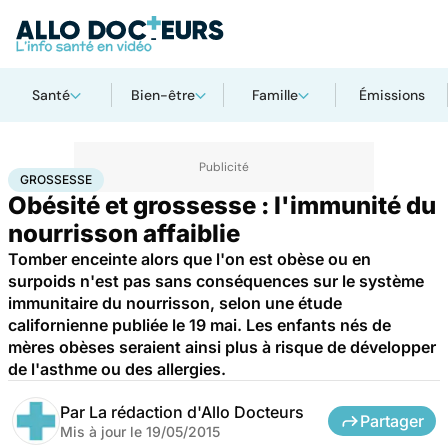
Santé
Bien-être
Famille
Émissions
Accueil
Famille
Grossesse
Grossesse
GROSSESSE
Obésité et grossesse : l'immunité du
nourrisson affaiblie
Tomber enceinte alors que l'on est obèse ou en
surpoids n'est pas sans conséquences sur le système
immunitaire du nourrisson, selon une étude
californienne publiée le 19 mai. Les enfants nés de
mères obèses seraient ainsi plus à risque de développer
de l'asthme ou des allergies.
Par
La rédaction d'Allo Docteurs
Partager
Mis à jour le
19/05/2015