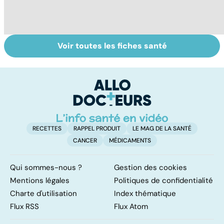
Voir toutes les fiches santé
Alimentation :
Maladie de
J
mangeons-nous
Raynaud : une
u
trop de
hypersensibilité
n
protéines ?
au froid
la
RECETTES
RAPPEL PRODUIT
LE MAG DE LA SANTÉ
CANCER
MÉDICAMENTS
Qui sommes-nous ?
Gestion des cookies
Mentions légales
Politiques de confidentialité
Charte d'utilisation
Index thématique
Flux RSS
Flux Atom