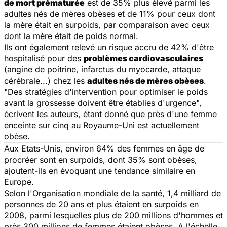
de mort prématurée
est de 35% plus élevé parmi les
adultes nés de mères obèses et de 11% pour ceux dont
la mère était en surpoids, par comparaison avec ceux
dont la mère était de poids normal.
Ils ont également relevé un risque accru de 42% d'être
hospitalisé pour des
problèmes cardiovasculaires
(angine de poitrine, infarctus du myocarde, attaque
cérébrale...) chez les
adultes nés de mères obèses
.
"Des stratégies d'intervention pour optimiser le poids
avant la grossesse doivent être établies d'urgence",
écrivent les auteurs, étant donné que près d'une femme
enceinte sur cinq au Royaume-Uni est actuellement
obèse.
Aux Etats-Unis, environ 64% des femmes en âge de
procréer sont en surpoids, dont 35% sont obèses,
ajoutent-ils en évoquant une tendance similaire en
Europe.
Selon l'Organisation mondiale de la santé, 1,4 milliard de
personnes de 20 ans et plus étaient en surpoids en
2008, parmi lesquelles plus de 200 millions d'hommes et
près 300 millions de femmes étaient obèses. A l'échelle