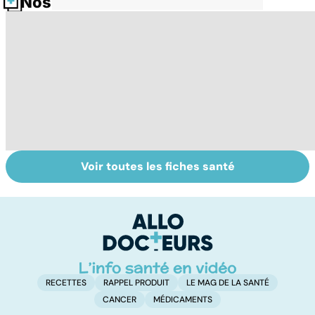
Nos fiches santé
Voir toutes les fiches santé
Trisomie 21 : du
Gynéco : un suivi
Se
dépistage à la
pour la vie
in
prise en charge
P
ét
RECETTES
RAPPEL PRODUIT
LE MAG DE LA SANTÉ
CANCER
MÉDICAMENTS