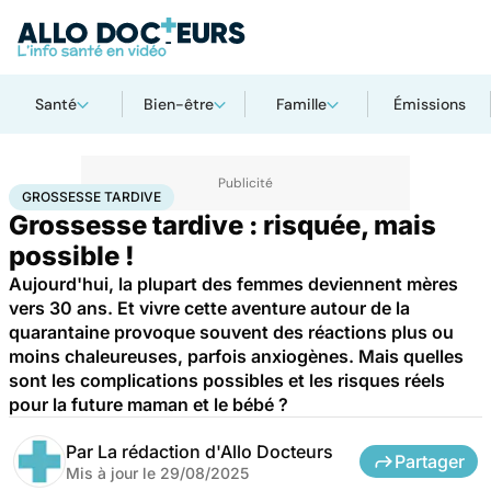
Santé
Bien-être
Famille
Émissions
Accueil
Famille
Grossesse
Grossesse tardive
GROSSESSE TARDIVE
Grossesse tardive : risquée, mais
possible !
Aujourd'hui, la plupart des femmes deviennent mères
vers 30 ans. Et vivre cette aventure autour de la
quarantaine provoque souvent des réactions plus ou
moins chaleureuses, parfois anxiogènes. Mais quelles
sont les complications possibles et les risques réels
pour la future maman et le bébé ?
Par
La rédaction d'Allo Docteurs
Partager
Mis à jour le
29/08/2025