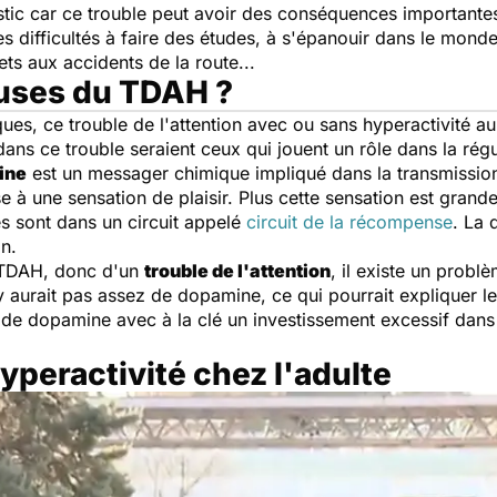
stic car ce trouble peut avoir des conséquences importantes
difficultés à faire des études, à s'épanouir dans le monde d
ets aux accidents de la route...
auses du TDAH ?
ques, ce trouble de l'attention avec ou sans hyperactivité a
 dans ce trouble seraient ceux qui jouent un rôle dans la ré
ine
est un messager chimique impliqué dans la transmission
e à une sensation de plaisir. Plus cette sensation est grand
s sont dans un circuit appelé
circuit de la récompense
. La 
on.
n TDAH, donc d'un
trouble de l'attention
, il existe un probl
y aurait pas assez de dopamine, ce qui pourrait expliquer l
lux de dopamine avec à la clé un investissement excessif dan
hyperactivité chez l'adulte