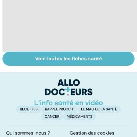
Voir toutes les fiches santé
Le TDAH, un
Accident
Tr
trouble de
vasculaire
dé
l'attention avec
cérébral : l'enfant
p
ou sans
également
hyperactivité
touché
RECETTES
RAPPEL PRODUIT
LE MAG DE LA SANTÉ
CANCER
MÉDICAMENTS
Qui sommes-nous ?
Gestion des cookies