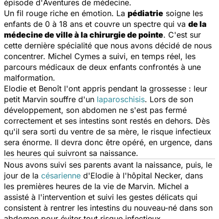
épisode d'
Aventures de médecine
.
Un fil rouge riche en émotion. La
pédiatrie
soigne les
enfants de 0 à 18 ans et couvre un spectre qui va
de la
médecine de ville à la chirurgie de pointe
. C'est sur
cette dernière spécialité que nous avons décidé de nous
concentrer. Michel Cymes a suivi, en temps réel, les
parcours médicaux de deux enfants confrontés à une
malformation.
Elodie et Benoît l'ont appris pendant la grossesse : leur
petit Marvin souffre d'un
laparoschisis
. Lors de son
développement, son abdomen ne s'est pas fermé
correctement et ses intestins sont restés en dehors. Dès
qu'il sera sorti du ventre de sa mère, le risque infectieux
sera énorme. Il devra donc être opéré, en urgence, dans
les heures qui suivront sa naissance.
Nous avons suivi ses parents avant la naissance, puis, le
jour de la
césarienne
d'Elodie à l'hôpital Necker, dans
les premières heures de la vie de Marvin. Michel a
assisté à l'intervention et suivi les gestes délicats qui
consistent à rentrer les intestins du nouveau-né dans son
abdomen pour éviter tout risque infectieux.