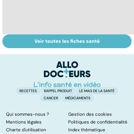
Voir toutes les fiches santé
Tout savoir sur
Inflammation des
Su
les infections
amygdales : que
le
pulmonaires
faire en cas
l'
d'angine ?
RECETTES
RAPPEL PRODUIT
LE MAG DE LA SANTÉ
CANCER
MÉDICAMENTS
Qui sommes-nous ?
Gestion des cookies
Mentions légales
Politiques de confidentialité
Charte d'utilisation
Index thématique