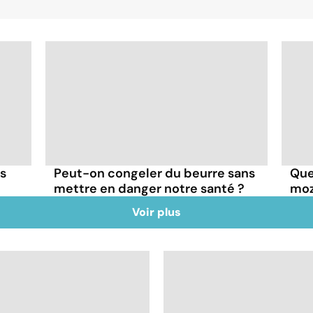
ns
Peut-on congeler du beurre sans
Quel
mettre en danger notre santé ?
moz
Voir plus