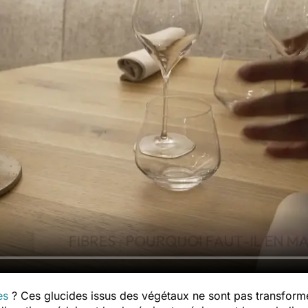
es
? Ces glucides issus des végétaux ne sont pas transform