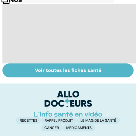
Voir toutes les fiches santé
Tout savoir sur
Inflammation des
Su
les infections
amygdales : que
le
pulmonaires
faire en cas
l'
d'angine ?
RECETTES
RAPPEL PRODUIT
LE MAG DE LA SANTÉ
CANCER
MÉDICAMENTS