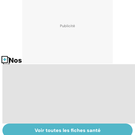
Nos fiches santé
Voir toutes les fiches santé
Tout savoir sur
Covid-19 : tout
Va