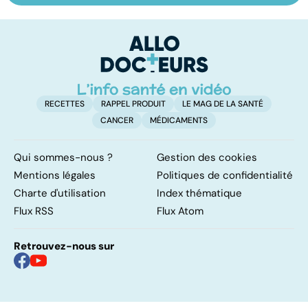
les infections
savoir sur la
s
pulmonaires
maladie
t
t
RECETTES
RAPPEL PRODUIT
LE MAG DE LA SANTÉ
CANCER
MÉDICAMENTS
Qui sommes-nous ?
Gestion des cookies
Mentions légales
Politiques de confidentialité
Charte d'utilisation
Index thématique
Flux RSS
Flux Atom
Retrouvez-nous sur