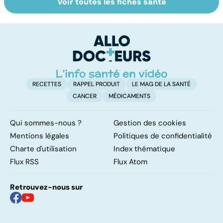
Voir toutes les fiches santé
Narcolepsie : des
Maladie de
To
crises de
Huntington : une
c
sommeil
affection
involontaires
neurologique
incurable
RECETTES
RAPPEL PRODUIT
LE MAG DE LA SANTÉ
CANCER
MÉDICAMENTS
Qui sommes-nous ?
Gestion des cookies
Mentions légales
Politiques de confidentialité
Charte d'utilisation
Index thématique
Flux RSS
Flux Atom
Retrouvez-nous sur