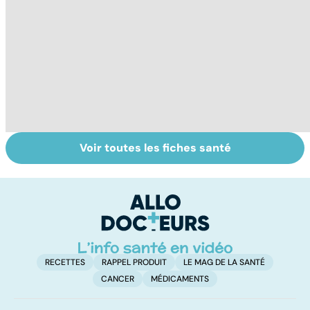
Voir toutes les fiches santé
Narcolepsie : des
Maladie de
To
crises de
Huntington : une
c
sommeil
affection
involontaires
neurologique
incurable
RECETTES
RAPPEL PRODUIT
LE MAG DE LA SANTÉ
CANCER
MÉDICAMENTS