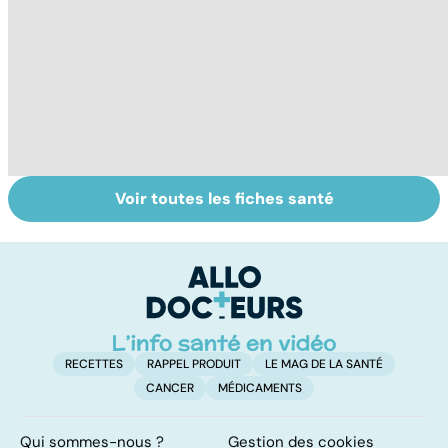
Voir toutes les fiches santé
Tout savoir sur
Inflammation des
Vi
les infections
amygdales : que
oc
pulmonaires
faire en cas
qu
d'angine ?
su
in
RECETTES
RAPPEL PRODUIT
LE MAG DE LA SANTÉ
CANCER
MÉDICAMENTS
Qui sommes-nous ?
Gestion des cookies