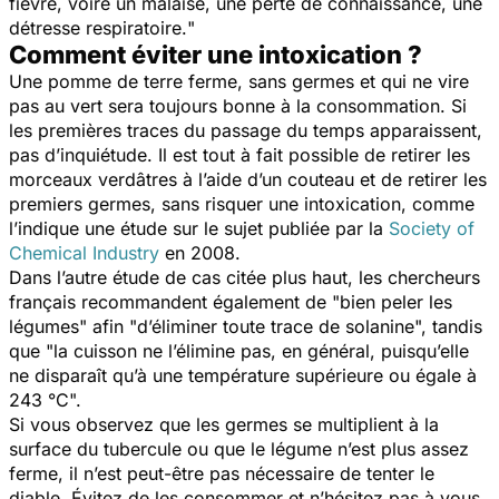
fièvre, voire un malaise, une perte de connaissance, une
détresse respiratoire.
"
Comment éviter une intoxication ?
Une pomme de terre ferme, sans germes et qui ne vire
pas au vert sera toujours bonne à la consommation. Si
les premières traces du passage du temps apparaissent,
pas d’inquiétude. Il est tout à fait possible de retirer les
morceaux verdâtres à l’aide d’un couteau et de retirer les
premiers germes, sans risquer une intoxication, comme
l’indique une étude sur le sujet publiée par la
Society of
Chemical Industry
en 2008.
Dans l’autre étude de cas citée plus haut, les chercheurs
français recommandent également de "
bien peler les
légumes
" afin "
d’éliminer toute trace de solanine
", tandis
que "
la cuisson ne l’élimine pas, en général, puisqu’elle
ne disparaît qu’à une température supérieure ou égale à
243 °C
".
Si vous observez que les germes se multiplient à la
surface du tubercule ou que le légume n’est plus assez
ferme, il n’est peut-être pas nécessaire de tenter le
diable. Évitez de les consommer et n’hésitez pas à vous