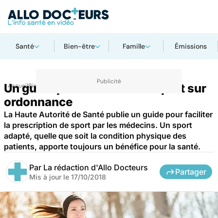
Santé
Bien-être
Famille
Émissions
Un guide pour renforcer le sport sur
Accueil
Bien-être
Sport santé
ordonnance
La Haute Autorité de Santé publie un guide pour faciliter
la prescription de sport par les médecins. Un sport
adapté, quelle que soit la condition physique des
patients, apporte toujours un bénéfice pour la santé.
Par
La rédaction d'Allo Docteurs
Partager
Mis à jour le
17/10/2018