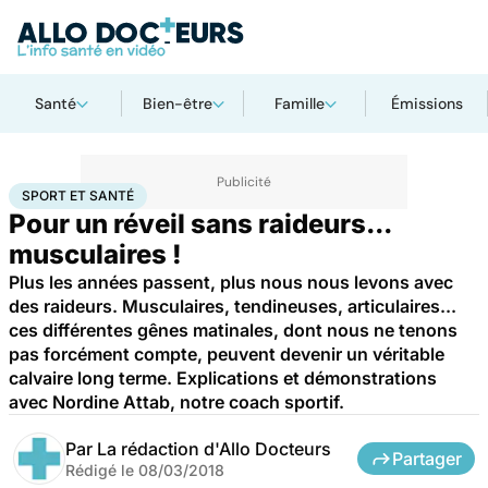
Santé
Bien-être
Famille
Émissions
Accueil
Bien-être
Sport santé
Sport et santé
SPORT ET SANTÉ
Pour un réveil sans raideurs...
musculaires !
Plus les années passent, plus nous nous levons avec
des raideurs. Musculaires, tendineuses, articulaires...
ces différentes gênes matinales, dont nous ne tenons
pas forcément compte, peuvent devenir un véritable
calvaire long terme. Explications et démonstrations
avec Nordine Attab, notre coach sportif.
Par
La rédaction d'Allo Docteurs
Partager
Rédigé le
08/03/2018