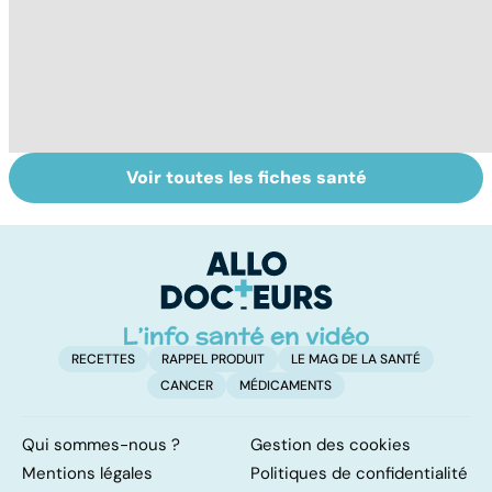
Voir toutes les fiches santé
Comment tenir
Muscler ses
C
ses bonnes
abdos pour
d
résolutions
retrouver un
él
ventre plat
q
fa
RECETTES
RAPPEL PRODUIT
LE MAG DE LA SANTÉ
CANCER
MÉDICAMENTS
Qui sommes-nous ?
Gestion des cookies
Mentions légales
Politiques de confidentialité