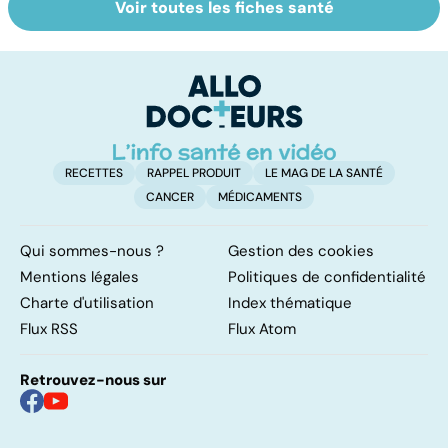
Voir toutes les fiches santé
Narcolepsie : des
Maladie de
To
crises de
Huntington : une
c
sommeil
affection
involontaires
neurologique
incurable
RECETTES
RAPPEL PRODUIT
LE MAG DE LA SANTÉ
CANCER
MÉDICAMENTS
Qui sommes-nous ?
Gestion des cookies
Mentions légales
Politiques de confidentialité
Charte d'utilisation
Index thématique
Flux RSS
Flux Atom
Retrouvez-nous sur