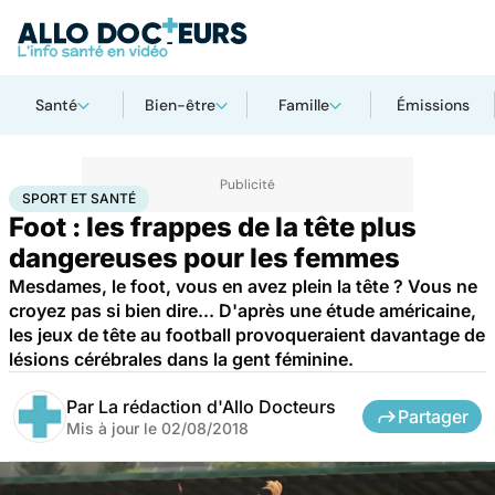
Santé
Bien-être
Famille
Émissions
Accueil
Bien-être
Sport santé
Sport et santé
SPORT ET SANTÉ
Foot : les frappes de la tête plus
dangereuses pour les femmes
Mesdames, le foot, vous en avez plein la tête ? Vous ne
croyez pas si bien dire... D'après une étude américaine,
les jeux de tête au football provoqueraient davantage de
lésions cérébrales dans la gent féminine.
Par
La rédaction d'Allo Docteurs
Partager
Mis à jour le
02/08/2018