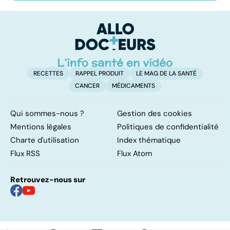
ses bonnes
abdos pour
d
résolutions
retrouver un
él
ventre plat
q
fa
RECETTES
RAPPEL PRODUIT
LE MAG DE LA SANTÉ
CANCER
MÉDICAMENTS
Qui sommes-nous ?
Gestion des cookies
Mentions légales
Politiques de confidentialité
Charte d'utilisation
Index thématique
Flux RSS
Flux Atom
Retrouvez-nous sur