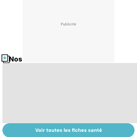
Nos fiches santé
Voir toutes les fiches santé
Comment tenir
Muscler ses
C