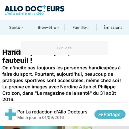
Santé
Bien-être
Famille
Émissions
Handicap : du sport, même en
Accueil
Bien-être
Sport santé
fauteuil !
On n'incite pas toujours les personnes handicapées à
faire du sport. Pourtant, aujourd'hui, beaucoup de
pratiques sportives sont accessibles, même chez soi !
La preuve en images avec Nordine Attab et Philippe
Croizon, dans "Le magazine de la santé" du 31 août
2016.
Par
La rédaction d'Allo Docteurs
Partager
Mis à jour le
01/09/2016