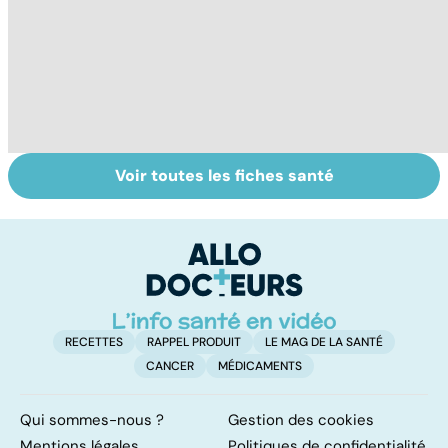
Voir toutes les fiches santé
Tout savoir sur
Inflammation des
Su
les infections
amygdales : que
le
pulmonaires
faire en cas
l'
d'angine ?
RECETTES
RAPPEL PRODUIT
LE MAG DE LA SANTÉ
CANCER
MÉDICAMENTS
Qui sommes-nous ?
Gestion des cookies
Mentions légales
Politiques de confidentialité