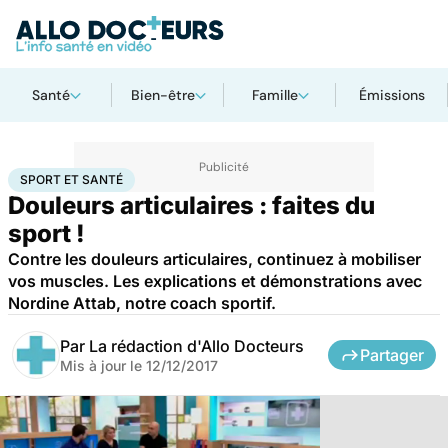
Santé
Bien-être
Famille
Émissions
Accueil
Bien-être
Sport santé
Sport et santé
SPORT ET SANTÉ
Douleurs articulaires : faites du
sport !
Contre les douleurs articulaires, continuez à mobiliser
vos muscles. Les explications et démonstrations avec
Nordine Attab, notre coach sportif.
Par
La rédaction d'Allo Docteurs
Partager
Mis à jour le
12/12/2017