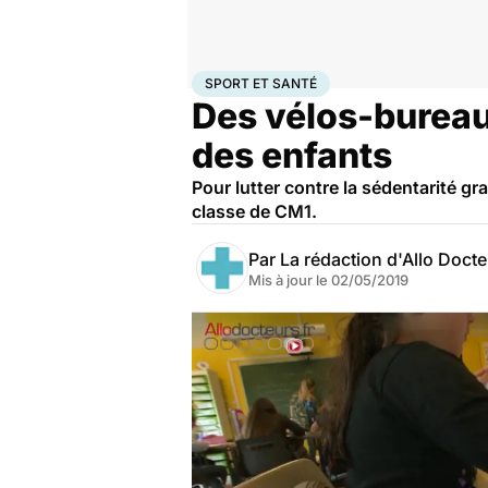
Accueil
Bien-être
Sport santé
Sport et santé
SPORT ET SANTÉ
Des vélos-bureaux
des enfants
Pour lutter contre la sédentarité 
classe de CM1.
Par
La rédaction d'Allo Doct
Mis à jour le
02/05/2019