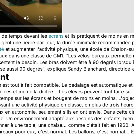
s de temps devant les
écrans
et ils pratiquent de moins en m
ugent une heure par jour, la durée minimale recommandée p
té
et augmenter l'activité physique, une école de Chalon-sur
aux dans une classe de CM1. "
Les vélos-bureaux permettent
ssentent le besoin. Les bras doivent être à 90 degrés lorsqu'i
sse aussi 90 degrés
", explique Sandy Blanchard, directrice-
ant
 est tout à fait compatible. Le pédalage est automatique e
rcices et même la dictée... Les élèves peuvent tout faire su
temps sur les écrans et bougent de moins en moins. L'object
posant une activité physique en classe, en plus de trois heu
ux en autonomie, seulement s'ils en ont envie. Dans cette cla
ce. Un environnement adapté aux besoins des enfants, bien 
ner à une table, une chaise... comme c'était fait en 1960. 
reaux pour eux, c'est normal. Les ballons, c'est normal... E