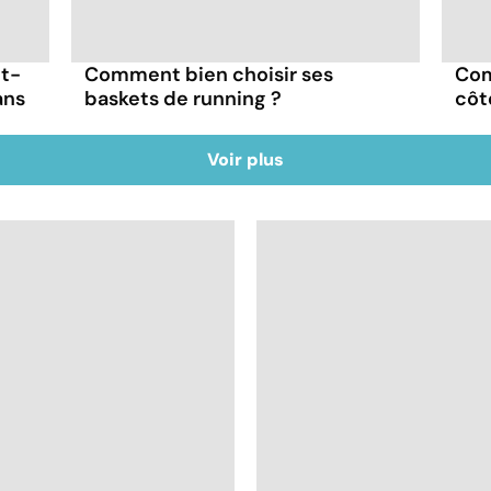
ut-
Comment bien choisir ses
Com
ans
baskets de running ?
côt
Voir plus