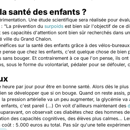
 la santé des enfants ?
érimentation. Une étude scientifique sera réalisée pour évalu
: "
La prévention du
surpoids
est bien sûr l'objectif de ce di
et ses capacités d'attention sont bien sûr recherchés dans u
té ville du Grand Chalon.
bénéfices sur la santé des enfants grâce à des vélos-bureau
e pense que chez les enfants, c'est quelque chose de bien p
is sans bouger. Et contrairement à ce que l'on pense, ils on
ps, sous le forme du volontariat, pédaler pour se défouler, 
ux
eure par jour pour être en bonne santé. Alors dès le plus je
ien se développer que si on bouge. Quand on reste assis, 
 la pression artérielle va un peu augmenter, la glycémie va
enfants, c'est pareil (...) On voit d'ailleurs maintenant des
d
'auparavant, on observait ces diabètes chez des hommes de
ation des capacités cognitives, des élèves plus calmes... L
n coût : 5.000 euros au total. Pas sûr qu'une telle expériment